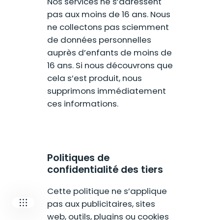
Nos services ne s’adressent
pas aux moins de 16 ans. Nous
ne collectons pas sciemment
de données personnelles
auprès d’enfants de moins de
16 ans. Si nous découvrons que
cela s’est produit, nous
supprimons immédiatement
ces informations.
Our companies
I-CARE GROUP
I-CARE ELECTRONICS
MECOTEC
Politiques de
SDT
confidentialité des tiers
TECHNICAL ASSOCIATES
Cette politique ne s’applique
pas aux publicitaires, sites
web, outils, plugins ou cookies